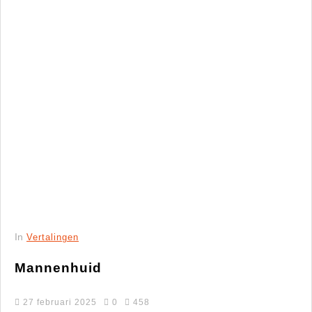
In
Vertalingen
Mannenhuid
27 februari 2025
0
458