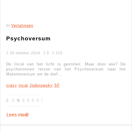
In
Vertalingen
Psychoversum
28 oktober 2024
0
515
De Incal van het licht is gestolen. Maar door wie? De
psychononnen reizen van het Psychoversum naar het
Materieversum om de dief...
crazy
incal
Jodorowsky
SF
Lees meer