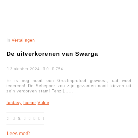
In
Vertalingen
De uitverkorenen van Swarga
3 oktober 2024
0
754
Er is nog nooit een Grozlinprofeet geweest, dat weet
iedereen! De Schepper zou zijn gezanten nooit kiezen uit
zo’n verdorven stam! Tenzij......
fantasy
humor
Vukic
Lees meer