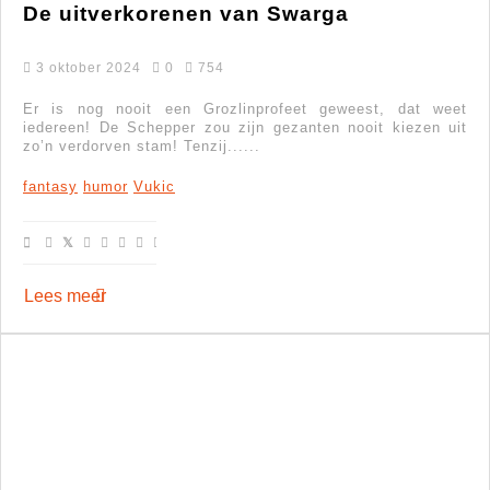
De uitverkorenen van Swarga
3 oktober 2024
0
754
Er is nog nooit een Grozlinprofeet geweest, dat weet
iedereen! De Schepper zou zijn gezanten nooit kiezen uit
zo’n verdorven stam! Tenzij......
fantasy
humor
Vukic
Lees meer