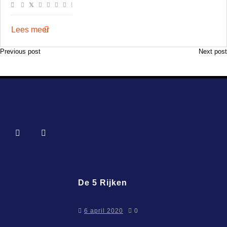
Lees meer
Previous post
Next post
Bericht
navigatie
De 5 Rijken
6 april 2020
0