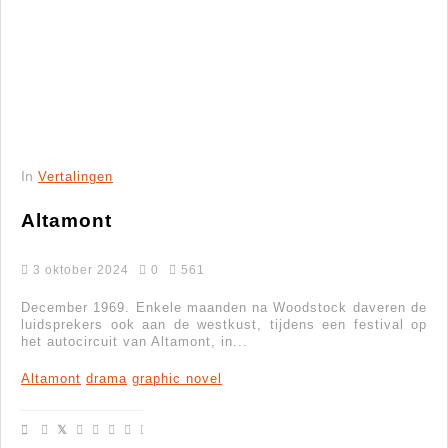
In
Vertalingen
Altamont
3 oktober 2024
0
561
December 1969. Enkele maanden na Woodstock daveren de
luidsprekers ook aan de westkust, tijdens een festival op
het autocircuit van Altamont, in...
Altamont
drama
graphic novel