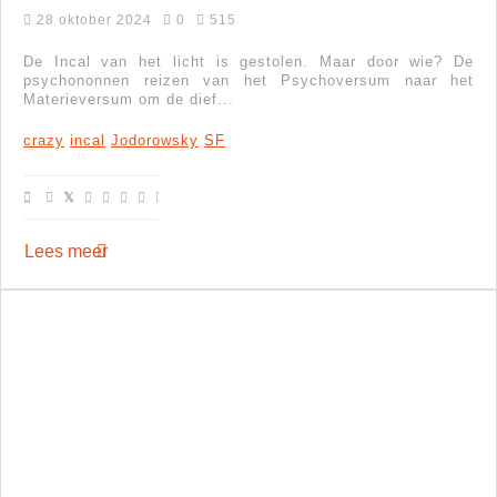
28 oktober 2024
0
515
De Incal van het licht is gestolen. Maar door wie? De
psychononnen reizen van het Psychoversum naar het
Materieversum om de dief...
crazy
incal
Jodorowsky
SF
Lees meer